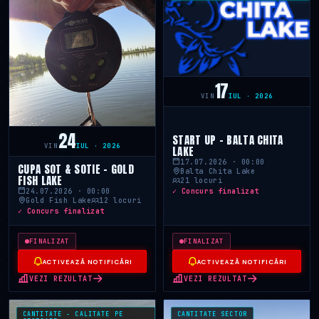
17
VIN
IUL · 2026
24
START UP - BALTA CHITA
VIN
IUL · 2026
LAKE
17.07.2026 · 00:00
CUPA SOT & SOTIE - GOLD
Balta Chita Lake
FISH LAKE
21 locuri
✓ Concurs finalizat
24.07.2026 · 00:00
Gold Fish Lake
12 locuri
✓ Concurs finalizat
FINALIZAT
FINALIZAT
ACTIVEAZĂ NOTIFICĂRI
ACTIVEAZĂ NOTIFICĂRI
VEZI REZULTAT
VEZI REZULTAT
CANTITATE - CALITATE PE
CANTITATE SECTOR