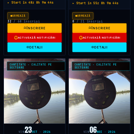
▸ Start în 48z 8h 9m 43s
▸ Start în 55z 8h 9m 43s
URMEAZĂ
URMEAZĂ
32
/ 68 înscriși
0
/ 21 înscriși
ÎNSCRIERE
ÎNSCRIERE
ACTIVEAZĂ NOTIFICĂRI
ACTIVEAZĂ NOTIFICĂRI
DETALII
DETALII
CANTITATE - CALITATE PE
CANTITATE - CALITATE PE
SECTOARE
SECTOARE
23
06
VIN
OCT · 2026
VIN
NOI · 2026