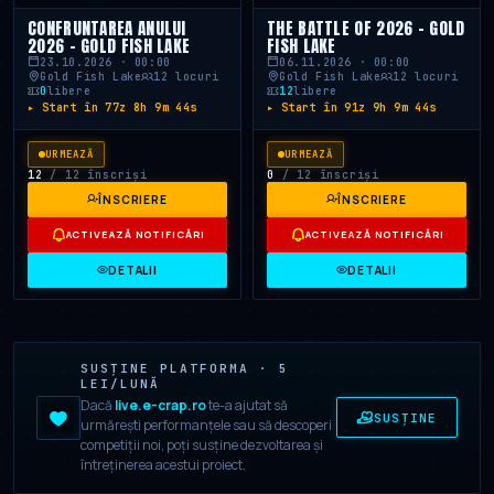
CONFRUNTAREA ANULUI
THE BATTLE OF 2026 - GOLD
2026 - GOLD FISH LAKE
FISH LAKE
23.10.2026 · 00:00
06.11.2026 · 00:00
Gold Fish Lake
12 locuri
Gold Fish Lake
12 locuri
0
libere
12
libere
▸ Start în 77z 8h 9m 43s
▸ Start în 91z 9h 9m 43s
URMEAZĂ
URMEAZĂ
12
/ 12 înscriși
0
/ 12 înscriși
ÎNSCRIERE
ÎNSCRIERE
ACTIVEAZĂ NOTIFICĂRI
ACTIVEAZĂ NOTIFICĂRI
DETALII
DETALII
SUSȚINE PLATFORMA · 5
LEI/LUNĂ
Dacă
live.e-crap.ro
te-a ajutat să
SUSȚINE
urmărești performanțele sau să descoperi
competiții noi, poți susține dezvoltarea și
întreținerea acestui proiect.