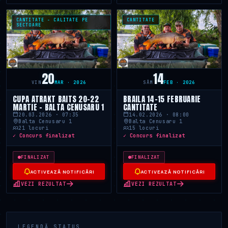
CANTITATE - CALITATE PE
CANTITATE
SECTOARE
20
14
VIN
MAR · 2026
SÂM
FEB · 2026
CUPA ATRAKT BAITS 20-22
BRAILA 14-15 FEBRUARIE
MARTIE - BALTA CENUSARU 1
CANTITATE
20.03.2026 · 07:35
14.02.2026 · 08:00
Balta Cenusaru 1
Balta Cenusaru 1
21 locuri
15 locuri
✓ Concurs finalizat
✓ Concurs finalizat
FINALIZAT
FINALIZAT
ACTIVEAZĂ NOTIFICĂRI
ACTIVEAZĂ NOTIFICĂRI
VEZI REZULTAT
VEZI REZULTAT
LEGENDĂ STATUS