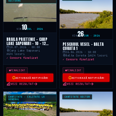
SECTOARE
10
VIN
IUL · 2026
26
VIN
IUN · 2026
BRAILA PRIETENIE - CARP
LAKE SAPUNARI - 10 - 12
PESCARUL VESEL - BALTA
IULIE 2026
CORATA 1
10.07.2026 · 00:00
Carp Lake Sapunari
26.06.2026 · 18:00
24 locuri
Balta Corata 1
24 locuri
✓ Concurs finalizat
✓ Concurs finalizat
FINALIZAT
FINALIZAT
ACTIVEAZĂ NOTIFICĂRI
ACTIVEAZĂ NOTIFICĂRI
VEZI REZULTAT
VEZI REZULTAT
CANTITATE - CALITATE LA
CANTITATE SECTOR
GENERAL