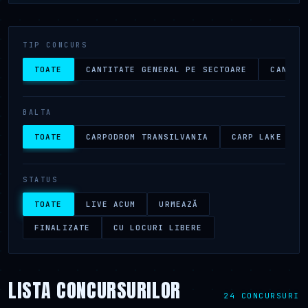
TIP CONCURS
TOATE
CANTITATE GENERAL PE SECTOARE
CANTIT
BALTA
TOATE
CARPODROM TRANSILVANIA
CARP LAKE SAP
STATUS
TOATE
LIVE ACUM
URMEAZĂ
FINALIZATE
CU LOCURI LIBERE
LISTA CONCURSURILOR
24 CONCURSURI