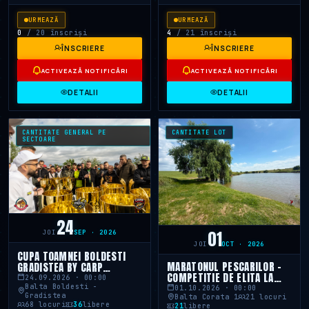
URMEAZĂ
URMEAZĂ
0
/ 20 înscriși
4
/ 21 înscriși
ÎNSCRIERE
ÎNSCRIERE
ACTIVEAZĂ NOTIFICĂRI
ACTIVEAZĂ NOTIFICĂRI
DETALII
DETALII
CANTITATE GENERAL PE
CANTITATE LOT
SECTOARE
24
01
JOI
SEP · 2026
JOI
OCT · 2026
CUPA TOAMNEI BOLDESTI
MARATONUL PESCARILOR -
GRADISTEA BY CARP
COMPETITIE DE ELITA LA
MASTERS
24.09.2026 · 00:00
BALTA CORATA 1
Balta Boldesti -
01.10.2026 · 00:00
Gradistea
Balta Corata 1
21 locuri
68 locuri
36
libere
21
libere