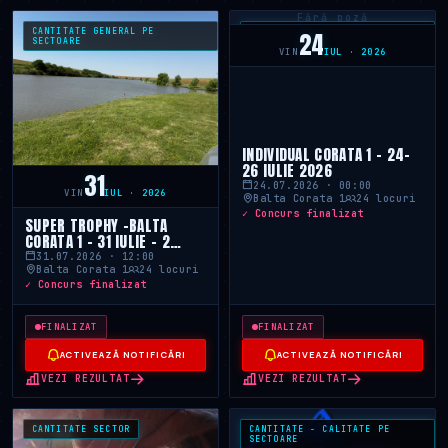
Fără poză
CANTITATE GENERAL PE
CANTITATE - CALITATE PE
24
SECTOARE
SECTOARE
VIN
IUL · 2026
INDIVIDUAL CORATA 1 - 24-
26 IULIE 2026
31
24.07.2026 · 00:00
VIN
IUL · 2026
Balta Corata 1
24 locuri
✓ Concurs finalizat
SUPER TROPHY -BALTA
CORATA 1 - 31 IULIE - 2
AUGUST 2026
31.07.2026 · 12:00
Balta Corata 1
24 locuri
✓ Concurs finalizat
FINALIZAT
FINALIZAT
ACTIVEAZĂ NOTIFICĂRI
ACTIVEAZĂ NOTIFICĂRI
VEZI REZULTAT
VEZI REZULTAT
CANTITATE SECTOR
CANTITATE - CALITATE PE
SECTOARE