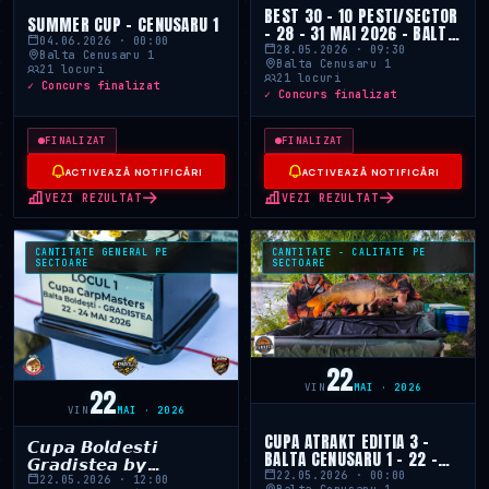
BEST 30 - 10 PESTI/SECTOR
SUMMER CUP - CENUSARU 1
- 28 - 31 MAI 2026 - BALTA
04.06.2026 · 00:00
CENUSARU 1
28.05.2026 · 09:30
Balta Cenusaru 1
Balta Cenusaru 1
21 locuri
21 locuri
✓ Concurs finalizat
✓ Concurs finalizat
FINALIZAT
FINALIZAT
ACTIVEAZĂ NOTIFICĂRI
ACTIVEAZĂ NOTIFICĂRI
VEZI REZULTAT
VEZI REZULTAT
CANTITATE GENERAL PE
CANTITATE - CALITATE PE
SECTOARE
SECTOARE
22
VIN
MAI · 2026
22
VIN
MAI · 2026
CUPA ATRAKT EDITIA 3 -
𝘾𝙪𝙥𝙖 𝘽𝙤𝙡𝙙𝙚𝙨𝙩𝙞
BALTA CENUSARU 1 - 22 -
𝙂𝙧𝙖𝙙𝙞𝙨𝙩𝙚𝙖 𝙗𝙮
24.05.2026
22.05.2026 · 00:00
𝘾𝙖𝙧𝙥𝙈𝙖𝙨𝙩𝙚𝙧𝙨
22.05.2026 · 12:00