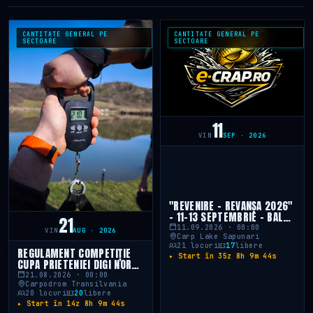
CANTITATE GENERAL PE
CANTITATE GENERAL PE
SECTOARE
SECTOARE
11
VIN
SEP · 2026
"REVENIRE – REVANȘA 2026"
- 11-13 SEPTEMBRIE - BALTA
21
SAPUNARI - CANTITATE -
11.09.2026 · 00:00
VIN
AUG · 2026
Carp Lake Sapunari
21 locuri
17
libere
REGULAMENT COMPETIȚIE
▸ Start în 35z 8h 9m 43s
CUPA PRIETENIEI DIGI NORD
LA PESCUIT, REGIUNEA
21.08.2026 · 00:00
CENTRU NORD (21-23
Carpodrom Transilvania
20 locuri
20
libere
AUGUST 2026) – EDIȚIA A V-
▸ Start în 14z 8h 9m 43s
A