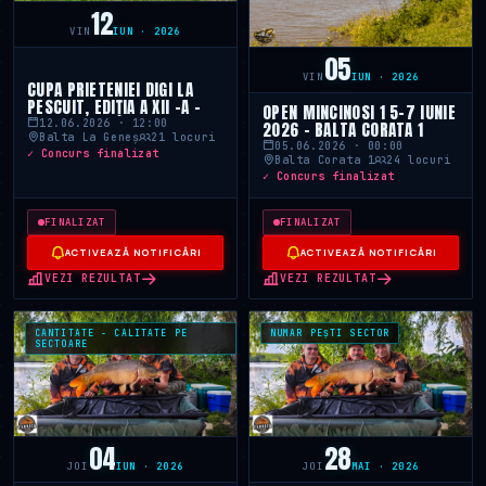
12
VIN
IUN · 2026
05
VIN
IUN · 2026
CUPA PRIETENIEI DIGI LA
PESCUIT, EDIȚIA A XII -A -
OPEN MINCINOSI 1 5-7 IUNIE
12.06.2026 · 12:00
2026 - BALTA CORATA 1
Balta La Geneș
21 locuri
05.06.2026 · 00:00
✓ Concurs finalizat
Balta Corata 1
24 locuri
✓ Concurs finalizat
FINALIZAT
FINALIZAT
ACTIVEAZĂ NOTIFICĂRI
ACTIVEAZĂ NOTIFICĂRI
VEZI REZULTAT
VEZI REZULTAT
CANTITATE - CALITATE PE
NUMAR PEȘTI SECTOR
SECTOARE
04
28
JOI
IUN · 2026
JOI
MAI · 2026