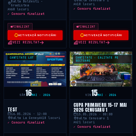
Balta Cenusaru 1
Balta Boldesti -
18 locuri
Gradistea
✓ Concurs finalizat
68 locuri
✓ Concurs finalizat
FINALIZAT
FINALIZAT
ACTIVEAZĂ NOTIFICĂRI
ACTIVEAZĂ NOTIFICĂRI
VEZI REZULTAT
VEZI REZULTAT
CANTITATE LOT
CANTITATE - CALITATE PE
SECTOARE
16
15
SÂM
MAI · 2026
VIN
MAI · 2026
CUPA PRIMAVERII 15-17 MAI
TEST
2026 CENUSARU 1
16.05.2026 · 12:00
15.05.2026 · 00:00
Balta La Geneș
18 locuri
Balta Cenusaru 1
21 locuri
✓ Concurs finalizat
✓ Concurs finalizat