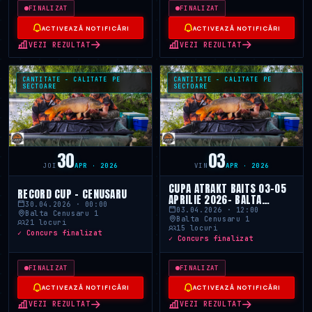
FINALIZAT
FINALIZAT
ACTIVEAZĂ NOTIFICĂRI
ACTIVEAZĂ NOTIFICĂRI
VEZI REZULTAT
VEZI REZULTAT
CANTITATE - CALITATE PE
CANTITATE - CALITATE PE
SECTOARE
SECTOARE
30
03
JOI
APR · 2026
VIN
APR · 2026
CUPA ATRAKT BAITS 03-05
RECORD CUP - CENUSARU
APRILIE 2026- BALTA
30.04.2026 · 00:00
CENUSARU 1
03.04.2026 · 12:00
Balta Cenusaru 1
Balta Cenusaru 1
21 locuri
15 locuri
✓ Concurs finalizat
✓ Concurs finalizat
FINALIZAT
FINALIZAT
ACTIVEAZĂ NOTIFICĂRI
ACTIVEAZĂ NOTIFICĂRI
VEZI REZULTAT
VEZI REZULTAT